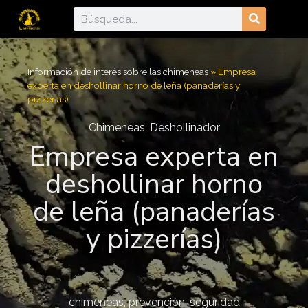
Información de interés sobre las chimeneas​
»
Empresa
experta en deshollinar horno de leña (panaderías y
pizzerías)
Chimeneas
,
Deshollinador
Empresa experta en
deshollinar horno
de leña (panaderías
y pizzerías)
chimeneas
,
prevención
,
seguridad